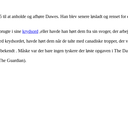
 til at anholde og afhøre Dawes. Han blev senere løsladt og renset for e
brugte i sine
krydsord
,eller havde han hørt dem fra sin svoger, der arbe
med krydsordet, havde hørt dem når de talte med canadiske tropper, der v
 bekendt . Måske var der bare ingen tyskere der løste opgaven i The Da
 The Guardian).