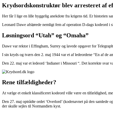
Krydsordskonstruktør blev arresteret af ef
Her får I lige en lille hyggelig anekdote fra krigens tid. Er historien
Leonard Dawe afslørede nemligt fem af operation D-dags kodeord i si
Løsningsord “Utah” og “Omaha”
Dawe var rektor i Effingham, Surrey og lavede opgaver for Telegraph
I sin kryds og tværs den 2. maj 1944 var et af ledeordene “En af de a
Den 22. maj var et ledeord ‘Indianer i Missouri “. Det korrekte svar
Rene tilfældigheder?
At vælge et enkelt klassificeret kodeord ville være en tilfældighed, me
Den 27. maj optrådte ordet ‘Overlord’ (kodenavnet på den samlede op
der skulle sejles til Normandiets kyst.