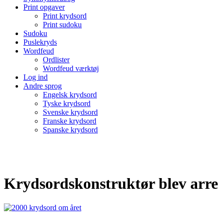
Print opgaver
Print krydsord
Print sudoku
Sudoku
Puslekryds
Wordfeud
Ordlister
Wordfeud værktøj
Log ind
Andre sprog
Engelsk krydsord
Tyske krydsord
Svenske krydsord
Franske krydsord
Spanske krydsord
Krydsordskonstruktør blev arres