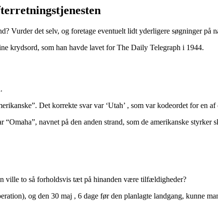
terretningstjenesten
 sand? Vurder det selv, og foretage eventuelt lidt yderligere søgninger p
ne krydsord, som han havde lavet for The Daily Telegraph i 1944.
.
merikanske”. Det korrekte svar var ‘Utah’ , som var kodeordet for en af
 var “Omaha”, navnet på den anden strand, som de amerikanske styrker sk
n ville to så forholdsvis tæt på hinanden være tilfældigheder?
eration), og den 30 maj , 6 dage før den planlagte landgang, kunne man