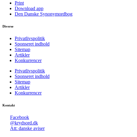
Print
Download app
Den Danske Synonymordbog
Diverse
Privatlivspolitik
Sponseret indhold
Sitemap
Artikler
Konkurrencer
Privatlivspolitik
Sponseret indhold
Sitemap
Artikler
Konkurrencer
Kontakt
Facebook
@krydsord.dk
Att: danske aviser