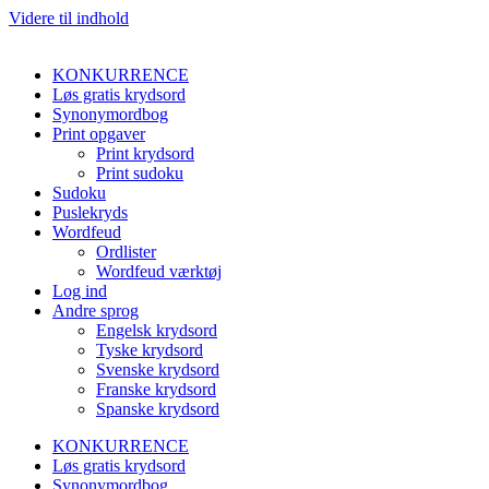
Videre til indhold
KONKURRENCE
Løs gratis krydsord
Synonymordbog
Print opgaver
Print krydsord
Print sudoku
Sudoku
Puslekryds
Wordfeud
Ordlister
Wordfeud værktøj
Log ind
Andre sprog
Engelsk krydsord
Tyske krydsord
Svenske krydsord
Franske krydsord
Spanske krydsord
KONKURRENCE
Løs gratis krydsord
Synonymordbog