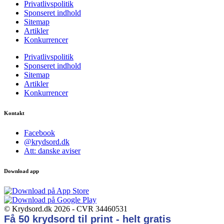
Privatlivspolitik
Sponseret indhold
Sitemap
Artikler
Konkurrencer
Privatlivspolitik
Sponseret indhold
Sitemap
Artikler
Konkurrencer
Kontakt
Facebook
@krydsord.dk
Att: danske aviser
Download app
© Krydsord.dk 2026 - CVR 34460531
Få 50 krydsord til print - helt gratis