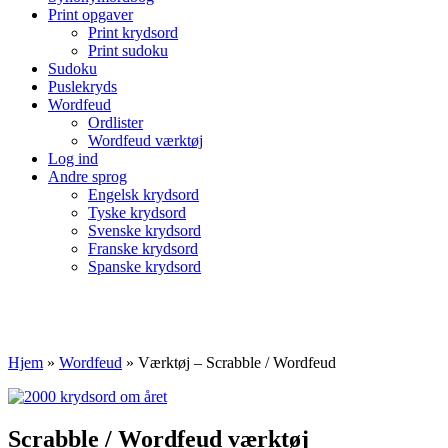
Print opgaver
Print krydsord
Print sudoku
Sudoku
Puslekryds
Wordfeud
Ordlister
Wordfeud værktøj
Log ind
Andre sprog
Engelsk krydsord
Tyske krydsord
Svenske krydsord
Franske krydsord
Spanske krydsord
Hjem
»
Wordfeud
»
Værktøj – Scrabble / Wordfeud
Scrabble / Wordfeud værktøj