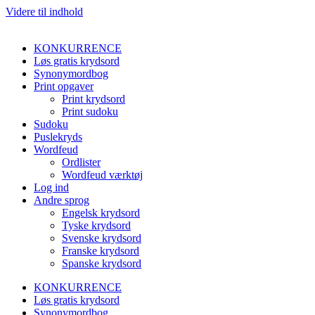
Videre til indhold
KONKURRENCE
Løs gratis krydsord
Synonymordbog
Print opgaver
Print krydsord
Print sudoku
Sudoku
Puslekryds
Wordfeud
Ordlister
Wordfeud værktøj
Log ind
Andre sprog
Engelsk krydsord
Tyske krydsord
Svenske krydsord
Franske krydsord
Spanske krydsord
KONKURRENCE
Løs gratis krydsord
Synonymordbog