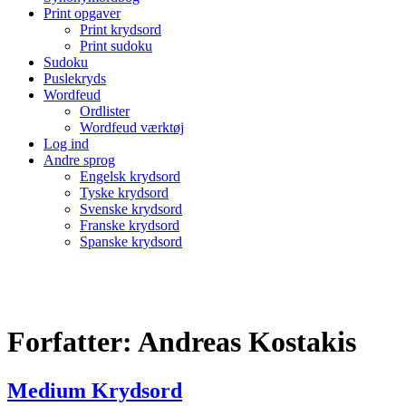
Print opgaver
Print krydsord
Print sudoku
Sudoku
Puslekryds
Wordfeud
Ordlister
Wordfeud værktøj
Log ind
Andre sprog
Engelsk krydsord
Tyske krydsord
Svenske krydsord
Franske krydsord
Spanske krydsord
Forfatter:
Andreas Kostakis
Medium Krydsord