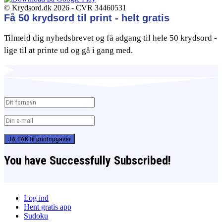
© Krydsord.dk 2026 - CVR 34460531
Få 50 krydsord til print - helt gratis
Tilmeld dig nyhedsbrevet og få adgang til hele 50 krydsord -
lige til at printe ud og gå i gang med.
JA TAK til printopgaver
You have Successfully Subscribed!
Log ind
Hent gratis app
Sudoku