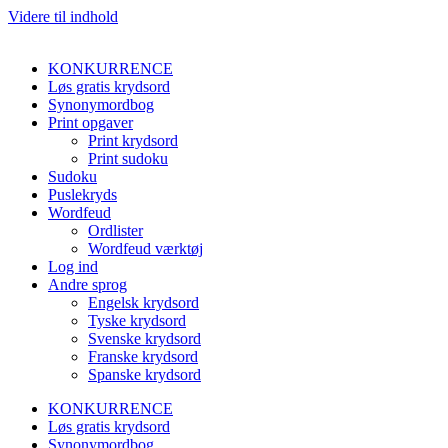
Videre til indhold
KONKURRENCE
Løs gratis krydsord
Synonymordbog
Print opgaver
Print krydsord
Print sudoku
Sudoku
Puslekryds
Wordfeud
Ordlister
Wordfeud værktøj
Log ind
Andre sprog
Engelsk krydsord
Tyske krydsord
Svenske krydsord
Franske krydsord
Spanske krydsord
KONKURRENCE
Løs gratis krydsord
Synonymordbog