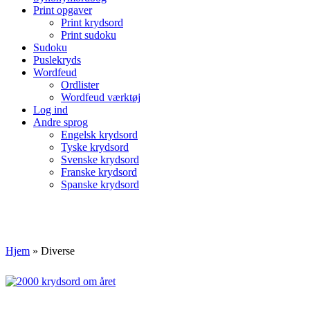
Print opgaver
Print krydsord
Print sudoku
Sudoku
Puslekryds
Wordfeud
Ordlister
Wordfeud værktøj
Log ind
Andre sprog
Engelsk krydsord
Tyske krydsord
Svenske krydsord
Franske krydsord
Spanske krydsord
Hjem
»
Diverse