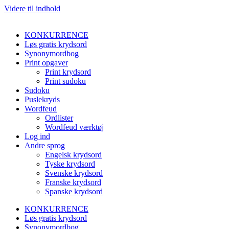
Videre til indhold
KONKURRENCE
Løs gratis krydsord
Synonymordbog
Print opgaver
Print krydsord
Print sudoku
Sudoku
Puslekryds
Wordfeud
Ordlister
Wordfeud værktøj
Log ind
Andre sprog
Engelsk krydsord
Tyske krydsord
Svenske krydsord
Franske krydsord
Spanske krydsord
KONKURRENCE
Løs gratis krydsord
Synonymordbog