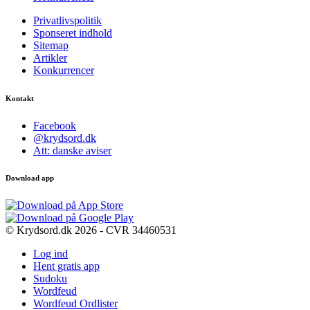
Privatlivspolitik
Sponseret indhold
Sitemap
Artikler
Konkurrencer
Kontakt
Facebook
@krydsord.dk
Att: danske aviser
Download app
© Krydsord.dk 2026 - CVR 34460531
Log ind
Hent gratis app
Sudoku
Wordfeud
Wordfeud Ordlister