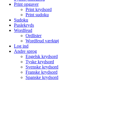
Print opgaver
Print krydsord
Print sudoku
Sudoku
Puslekryds
Wordfeud
Ordlister
Wordfeud værktøj
Log ind
Andre sprog
Engelsk krydsord
Tyske krydsord
Svenske krydsord
Franske krydsord
Spanske krydsord