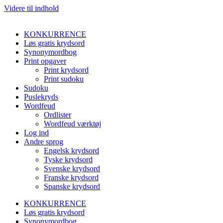
Videre til indhold
KONKURRENCE
Løs gratis krydsord
Synonymordbog
Print opgaver
Print krydsord
Print sudoku
Sudoku
Puslekryds
Wordfeud
Ordlister
Wordfeud værktøj
Log ind
Andre sprog
Engelsk krydsord
Tyske krydsord
Svenske krydsord
Franske krydsord
Spanske krydsord
KONKURRENCE
Løs gratis krydsord
Synonymordbog