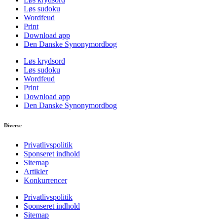
Løs sudoku
Wordfeud
Print
Download app
Den Danske Synonymordbog
Løs krydsord
Løs sudoku
Wordfeud
Print
Download app
Den Danske Synonymordbog
Diverse
Privatlivspolitik
Sponseret indhold
Sitemap
Artikler
Konkurrencer
Privatlivspolitik
Sponseret indhold
Sitemap