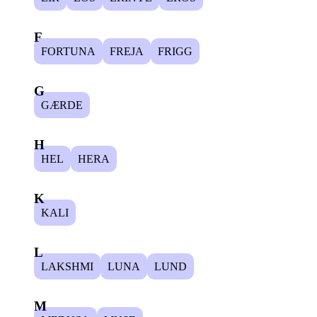
F
FORTUNA
FREJA
FRIGG
G
GÆRDE
H
HEL
HERA
K
KALI
L
LAKSHMI
LUNA
LUND
M