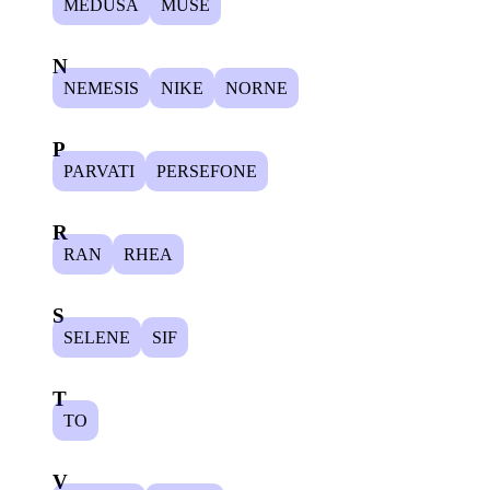
MEDUSA
MUSE
N
NEMESIS
NIKE
NORNE
P
PARVATI
PERSEFONE
R
RAN
RHEA
S
SELENE
SIF
T
TO
V