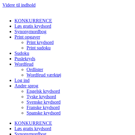
Videre til indhold
KONKURRENCE
Løs gratis krydsord
Synonymordbog
Print opgaver
Print krydsord
Print sudoku
Sudoku
Puslekryds
Wordfeud
Ordlister
Wordfeud værktøj
Log ind
Andre sprog
Engelsk krydsord
Tyske krydsord
Svenske krydsord
Franske krydsord
Spanske krydsord
KONKURRENCE
Løs gratis krydsord
Synonymordbog