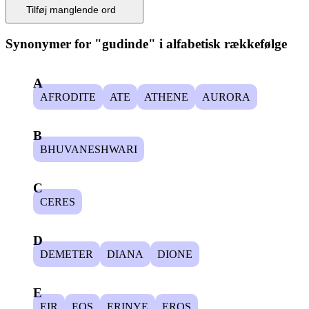
Tilføj manglende ord
Synonymer for "
gudinde
" i alfabetisk rækkefølge
A
AFRODITE
ATE
ATHENE
AURORA
B
BHUVANESHWARI
C
CERES
D
DEMETER
DIANA
DIONE
E
EIR
EOS
ERINYE
EROS