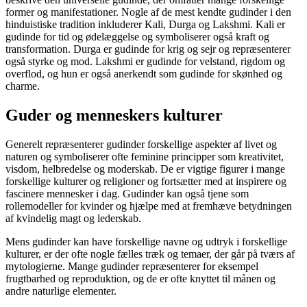
former og manifestationer. Nogle af de mest kendte gudinder i den
hinduistiske tradition inkluderer Kali, Durga og Lakshmi. Kali er
gudinde for tid og ødelæggelse og symboliserer også kraft og
transformation. Durga er gudinde for krig og sejr og repræsenterer
også styrke og mod. Lakshmi er gudinde for velstand, rigdom og
overflod, og hun er også anerkendt som gudinde for skønhed og
charme.
Guder og menneskers kulturer
Generelt repræsenterer gudinder forskellige aspekter af livet og
naturen og symboliserer ofte feminine principper som kreativitet,
visdom, helbredelse og moderskab. De er vigtige figurer i mange
forskellige kulturer og religioner og fortsætter med at inspirere og
fascinere mennesker i dag. Gudinder kan også tjene som
rollemodeller for kvinder og hjælpe med at fremhæve betydningen
af ​​kvindelig magt og lederskab.
Mens gudinder kan have forskellige navne og udtryk i forskellige
kulturer, er der ofte nogle fælles træk og temaer, der går på tværs af
mytologierne. Mange gudinder repræsenterer for eksempel
frugtbarhed og reproduktion, og de er ofte knyttet til månen og
andre naturlige elementer.