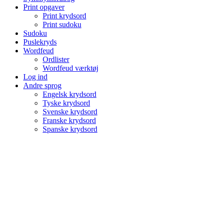
Print opgaver
Print krydsord
Print sudoku
Sudoku
Puslekryds
Wordfeud
Ordlister
Wordfeud værktøj
Log ind
Andre sprog
Engelsk krydsord
Tyske krydsord
Svenske krydsord
Franske krydsord
Spanske krydsord