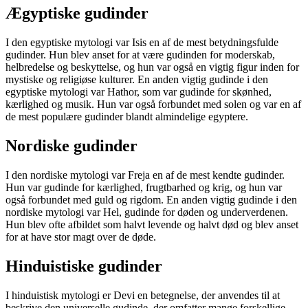
Ægyptiske gudinder
I den egyptiske mytologi var Isis en af ​​de mest betydningsfulde
gudinder. Hun blev anset for at være gudinden for moderskab,
helbredelse og beskyttelse, og hun var også en vigtig figur inden for
mystiske og religiøse kulturer. En anden vigtig gudinde i den
egyptiske mytologi var Hathor, som var gudinde for skønhed,
kærlighed og musik. Hun var også forbundet med solen og var en af
​​de mest populære gudinder blandt almindelige egyptere.
Nordiske gudinder
I den nordiske mytologi var Freja en af ​​de mest kendte gudinder.
Hun var gudinde for kærlighed, frugtbarhed og krig, og hun var
også forbundet med guld og rigdom. En anden vigtig gudinde i den
nordiske mytologi var Hel, gudinde for døden og underverdenen.
Hun blev ofte afbildet som halvt levende og halvt død og blev anset
for at have stor magt over de døde.
Hinduistiske gudinder
I hinduistisk mytologi er Devi en betegnelse, der anvendes til at
beskrive den universelle gudinde, der omfatter mange forskellige