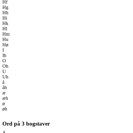
Hf
Hg
Hh
Hi
Hk
Hl
Hm
Hu
Hø
I
Ih
O
Oh
U
Uh
å
åh
æ
æh
ø
øh
Ord på
3
bogstaver
A