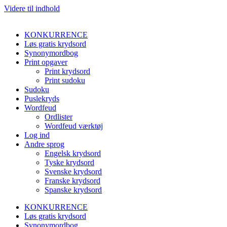
Videre til indhold
KONKURRENCE
Løs gratis krydsord
Synonymordbog
Print opgaver
Print krydsord
Print sudoku
Sudoku
Puslekryds
Wordfeud
Ordlister
Wordfeud værktøj
Log ind
Andre sprog
Engelsk krydsord
Tyske krydsord
Svenske krydsord
Franske krydsord
Spanske krydsord
KONKURRENCE
Løs gratis krydsord
Synonymordbog