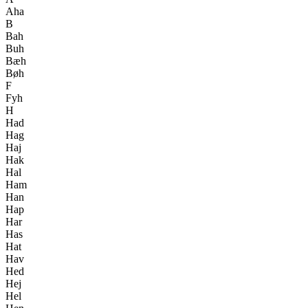
Aha
B
Bah
Buh
Bæh
Bøh
F
Fyh
H
Had
Hag
Haj
Hak
Hal
Ham
Han
Hap
Har
Has
Hat
Hav
Hed
Hej
Hel