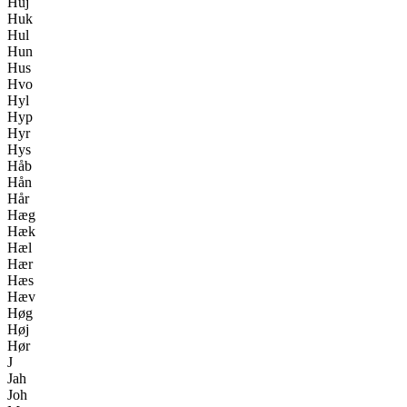
Huj
Huk
Hul
Hun
Hus
Hvo
Hyl
Hyp
Hyr
Hys
Håb
Hån
Hår
Hæg
Hæk
Hæl
Hær
Hæs
Hæv
Høg
Høj
Hør
J
Jah
Joh