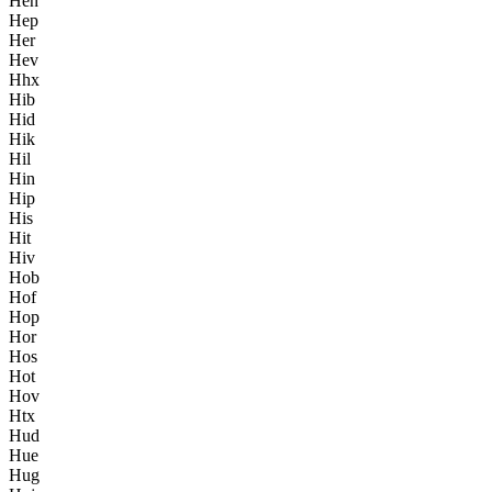
Hen
Hep
Her
Hev
Hhx
Hib
Hid
Hik
Hil
Hin
Hip
His
Hit
Hiv
Hob
Hof
Hop
Hor
Hos
Hot
Hov
Htx
Hud
Hue
Hug