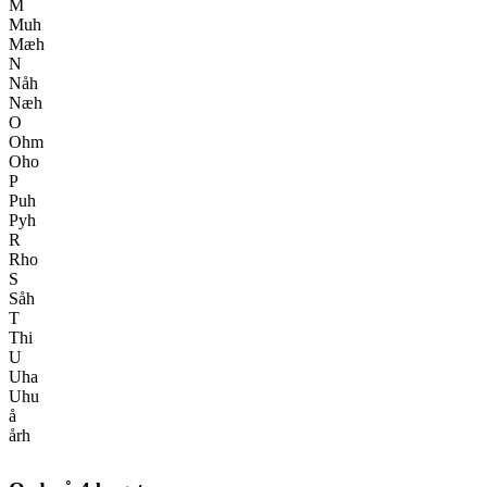
M
Muh
Mæh
N
Nåh
Næh
O
Ohm
Oho
P
Puh
Pyh
R
Rho
S
Såh
T
Thi
U
Uha
Uhu
å
årh