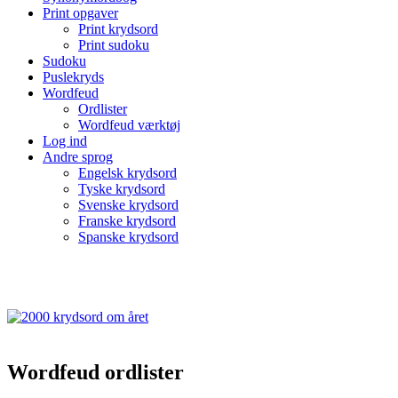
Print opgaver
Print krydsord
Print sudoku
Sudoku
Puslekryds
Wordfeud
Ordlister
Wordfeud værktøj
Log ind
Andre sprog
Engelsk krydsord
Tyske krydsord
Svenske krydsord
Franske krydsord
Spanske krydsord
Wordfeud ordlister