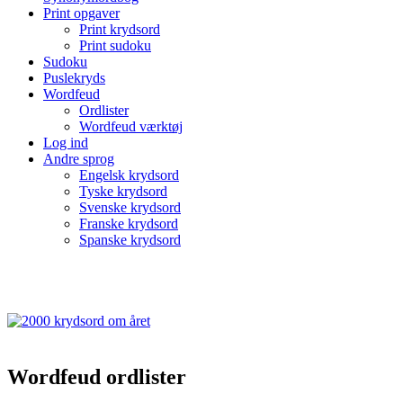
Print opgaver
Print krydsord
Print sudoku
Sudoku
Puslekryds
Wordfeud
Ordlister
Wordfeud værktøj
Log ind
Andre sprog
Engelsk krydsord
Tyske krydsord
Svenske krydsord
Franske krydsord
Spanske krydsord
Wordfeud ordlister