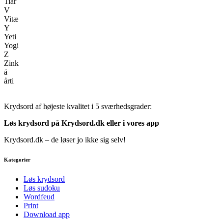
Tiår
V
Vitæ
Y
Yeti
Yogi
Z
Zink
å
årti
Krydsord af højeste kvalitet i 5 sværhedsgrader:
Løs krydsord på Krydsord.dk eller i vores
app
Krydsord.dk – de løser jo ikke sig selv!
Kategorier
Løs krydsord
Løs sudoku
Wordfeud
Print
Download app