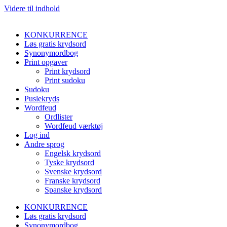
Videre til indhold
KONKURRENCE
Løs gratis krydsord
Synonymordbog
Print opgaver
Print krydsord
Print sudoku
Sudoku
Puslekryds
Wordfeud
Ordlister
Wordfeud værktøj
Log ind
Andre sprog
Engelsk krydsord
Tyske krydsord
Svenske krydsord
Franske krydsord
Spanske krydsord
KONKURRENCE
Løs gratis krydsord
Synonymordbog