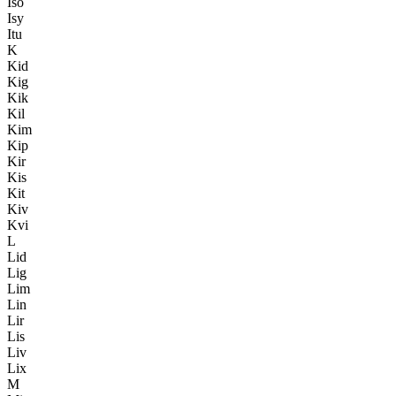
Iso
Isy
Itu
K
Kid
Kig
Kik
Kil
Kim
Kip
Kir
Kis
Kit
Kiv
Kvi
L
Lid
Lig
Lim
Lin
Lir
Lis
Liv
Lix
M