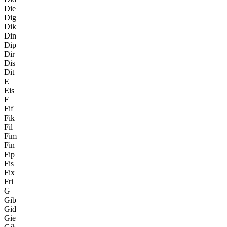
Die
Dig
Dik
Din
Dip
Dir
Dis
Dit
E
Eis
F
Fif
Fik
Fil
Fim
Fin
Fip
Fis
Fix
Fri
G
Gib
Gid
Gie