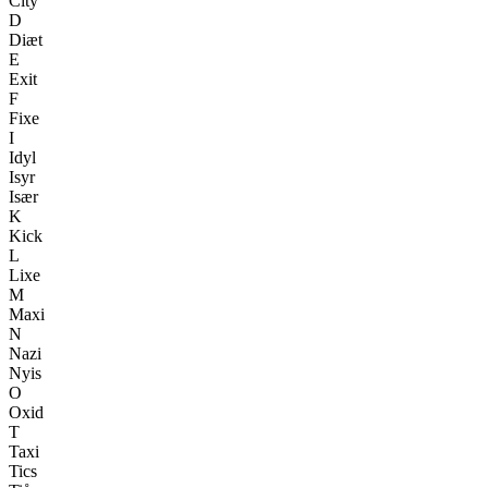
City
D
Diæt
E
Exit
F
Fixe
I
Idyl
Isyr
Især
K
Kick
L
Lixe
M
Maxi
N
Nazi
Nyis
O
Oxid
T
Taxi
Tics