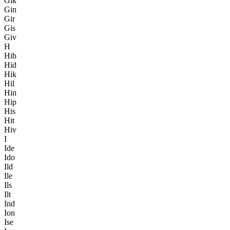
Gik
Gin
Gir
Gis
Giv
H
Hib
Hid
Hik
Hil
Hin
Hip
His
Hit
Hiv
I
Ide
Ido
Ild
Ile
Ils
Ilt
Ind
Ion
Ise