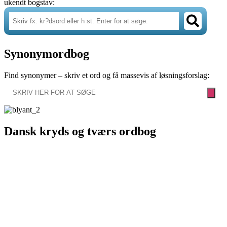
ukendt bogstav:
Synonymordbog
Find synonymer – skriv et ord og få massevis af løsningsforslag:
Dansk kryds og tværs ordbog
Krydsord.dk’s ordbøger er dine værktøjer til at komme videre, når
du sidder fast i en opgave. Ovenfor finder du to effektive værktøjer,
der hjælper dig med at finde svarene hurtigt og nemt. Øverst kan du
indsætte de bogstaver du allerede kender samt et mellemrum eller et
? for de bogstaver du mangler i din krydsord – og nederst kan du
søge på ledetråden fra din opgave, og således få masser af resultater
/ synonymer på få sekunder. Det er hurtigt og nemt! Nogle kalder
det ‘krydsord snyd’ – vi mener blot, at det giver dig mulighed for at
løse krydsord der er endnu mere udfordrende. Og så kan man i