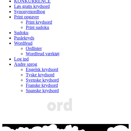
KONKURRENCE
Løs gratis krydsord
Synonymordbog
Print opgaver
Print krydsord
Print sudoku
Sudoku
Puslekryds
Wordfeud
Ordlister
Wordfeud værktøj
Log ind
Andre sprog
Engelsk krydsord
Tyske krydsord
Svenske krydsord
Franske krydsord
Spanske krydsord