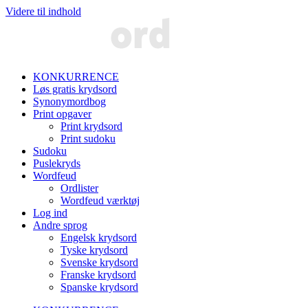
Videre til indhold
KONKURRENCE
Løs gratis krydsord
Synonymordbog
Print opgaver
Print krydsord
Print sudoku
Sudoku
Puslekryds
Wordfeud
Ordlister
Wordfeud værktøj
Log ind
Andre sprog
Engelsk krydsord
Tyske krydsord
Svenske krydsord
Franske krydsord
Spanske krydsord