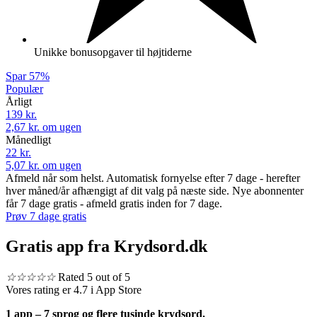
Unikke bonusopgaver til højtiderne
Spar 57%
Populær
Årligt
139 kr.
2,67 kr. om ugen
Månedligt
22 kr.
5,07 kr. om ugen
Afmeld når som helst. Automatisk fornyelse efter 7 dage - herefter
hver måned/år afhængigt af dit valg på næste side. Nye abonnenter
får 7 dage gratis - afmeld gratis inden for 7 dage.
Prøv 7 dage gratis
Gratis app fra Krydsord.dk
☆
☆
☆
☆
☆
Rated 5 out of 5
Vores rating er 4.7 i App Store
1 app – 7 sprog og flere tusinde krydsord.